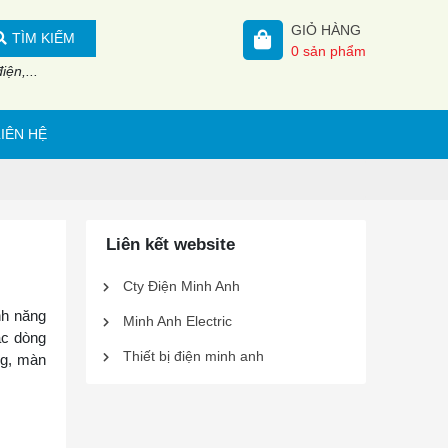
GIỎ HÀNG
TÌM KIẾM
0
sản phẩm
ện,...
LIÊN HỆ
Liên kết website
Cty Điện Minh Anh
nh năng
Minh Anh Electric
Các dòng
Thiết bị điện minh anh
ng, màn