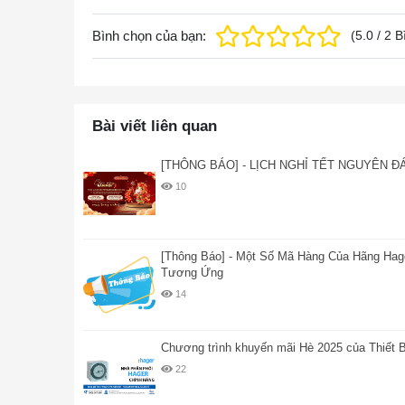
Bình chọn của bạn:
(
5.0
/
2
B
Bài viết liên quan
[THÔNG BÁO] - LỊCH NGHỈ TẾT NGUYÊN Đ
10
[Thông Báo] - Một Số Mã Hàng Của Hãng Ha
Tương Ứng
14
Chương trình khuyến mãi Hè 2025 của Thiết B
22