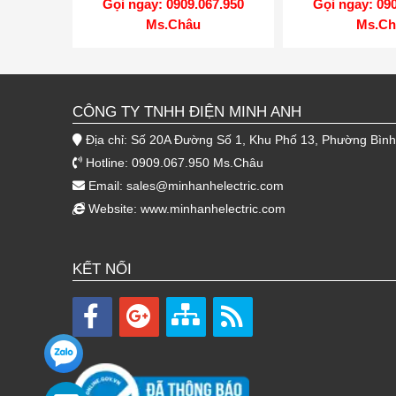
Gọi ngay: 0909.067.950
Gọi ngay: 09
Ms.Châu
Ms.Ch
CÔNG TY TNHH ĐIỆN MINH ANH
Địa chỉ: Số 20A Đường Số 1, Khu Phố 13, Phường Bìn
Hotline: 0909.067.950 Ms.Châu
Email:
sales@minhanhelectric.com
Website:
www.minhanhelectric.com
KẾT NỐI