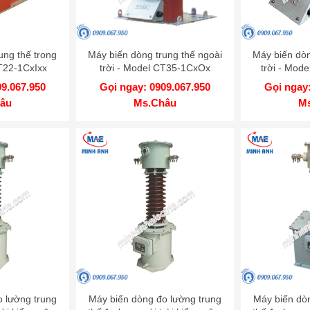
ung thế trong
Máy biến dòng trung thế ngoài
Máy biến dòn
T22-1CxIxx
trời - Model CT35-1CxOx
trời - Mod
09.067.950
Gọi ngay: 0909.067.950
Gọi ngay:
âu
Ms.Châu
M
 lường trung
Máy biến dòng đo lường trung
Máy biến dò