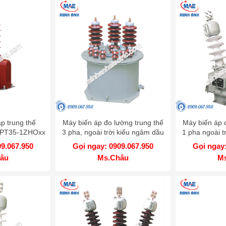
p trung thế
Máy biến áp đo lường trung thế
Máy biến áp 
l PT35-1ZHOxx
3 pha, ngoài trời kiểu ngâm dầu
1 pha ngoài t
- Model PTx 3ZHOD
- Mode
09.067.950
Gọi ngay: 0909.067.950
Gọi ngay:
âu
Ms.Châu
M