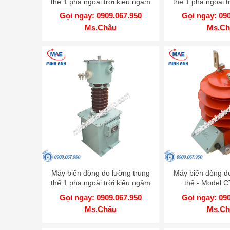
thế 1 pha ngoài trời kiểu ngâm
thế 1 pha ngoài t
dầu 2 lõi, 3(4,5) tỷ - Model CT22
dầu - Mod
Gọi ngay: 0909.067.950
Gọi ngay: 09
Ms.Châu
Ms.Ch
Máy biến dòng đo lường trung
Máy biến dòng đo
thế 1 pha ngoài trời kiểu ngâm
thế - Model 
dầu - Model CT22
Gọi ngay: 0909.067.950
Gọi ngay: 09
Ms.Châu
Ms.Ch