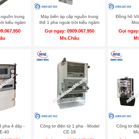
 nguồn trung
Máy biến áp cấp nguồn trung
Đồng hồ Vô
rời kiểu ngâm
thế 1 pha ngoài trời kiểu ngâm
Mod
22 - 1ZHODx
dầu - Model PT22 - 1HODxS
09.067.950
Gọi ngay: 0909.067.950
Gọi ngay:
âu
Ms.Châu
M
3 pha 4 dây -
Công tơ điện tử 1 pha - Model
Công tơ điệ
E-40
CE-18
Mo