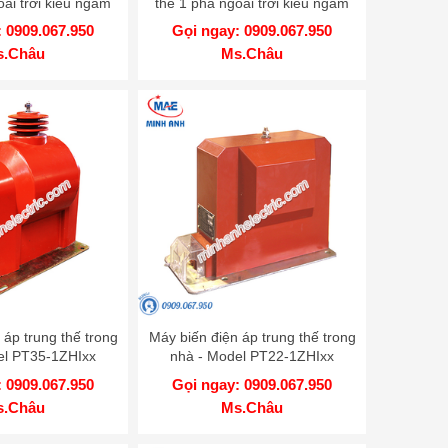
oài trời kiểu ngâm
thế 1 pha ngoài trời kiểu ngâm
Model CT35
dầu - Model CT22
 0909.067.950
Gọi ngay: 0909.067.950
s.Châu
Ms.Châu
 áp trung thế trong
Máy biến điện áp trung thế trong
el PT35-1ZHIxx
nhà - Model PT22-1ZHIxx
 0909.067.950
Gọi ngay: 0909.067.950
s.Châu
Ms.Châu