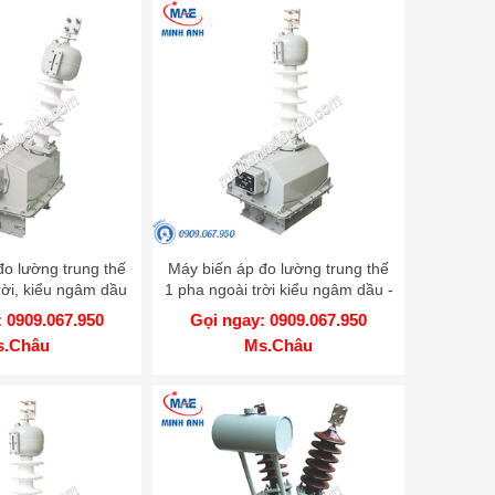
đo lường trung thế
Máy biến áp đo lường trung thế
rời, kiểu ngâm dầu
1 pha ngoài trời kiểu ngâm dầu -
l PT22-1HOD
Model PT35 1ZHOD
 0909.067.950
Gọi ngay: 0909.067.950
s.Châu
Ms.Châu