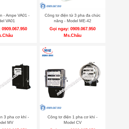
n - Ampe VA01 -
Công tơ điện tử 3 pha đa chức
el VA01
năng - Model ME-42
 0909.067.950
Gọi ngay: 0909.067.950
s.Châu
Ms.Châu
n 3 pha cơ khí -
Công tơ điện 1 pha cơ khí -
del MV
Model CV