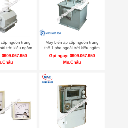
 cấp nguồn trung
Máy biến áp cấp nguồn trung
oài trời kiểu ngâm
thế 1 pha ngoài trời kiểu ngâm
l PT35 1ZHODxS
dầu - Model PTx - 1HODxS
 0909.067.950
Gọi ngay: 0909.067.950
s.Châu
Ms.Châu