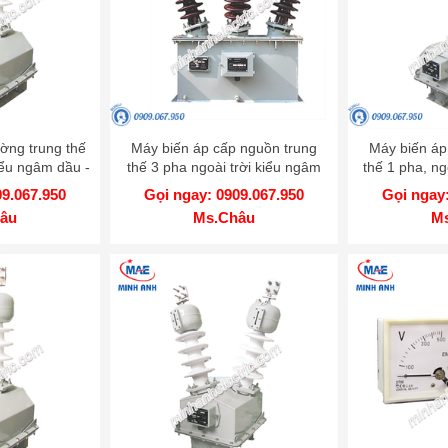
ờng trung thế
Máy biến áp cấp nguồn trung
Máy biến áp
iểu ngâm dầu -
thế 3 pha ngoài trời kiểu ngâm
thế 1 pha, ng
2 1ZHO
dầu - Model PTx - 3HODxS
dầu - Mode
09.067.950
Gọi ngay: 0909.067.950
Gọi ngay:
âu
Ms.Châu
M