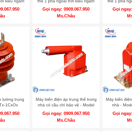
rời kiểu ngâm
thế 1 pha ngoài trời kiểu ngâm
thế 1 pha ng
el CT35
dầu - Model CT35
dầu - 
09.067.950
Gọi ngay: 0909.067.950
Gọi ngay:
âu
Ms.Châu
M
 lường trung
Máy biến điện áp trung thế trong
Máy biến điện
CTx-1CxOx
nhà có cầu chì bảo vệ - Model
nhà - Mod
PT22-1ZHIxx-F
09.067.950
Gọi ngay: 0909.067.950
Gọi ngay:
âu
Ms.Châu
M