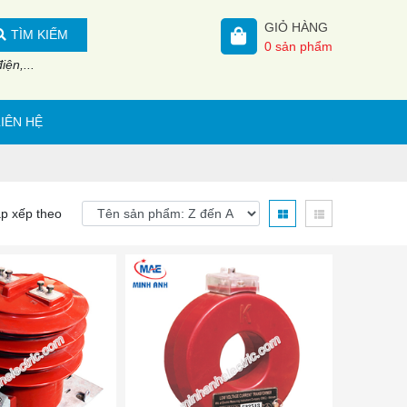
GIỎ HÀNG
TÌM KIẾM
0
sản phẩm
ện,...
LIÊN HỆ
p xếp theo