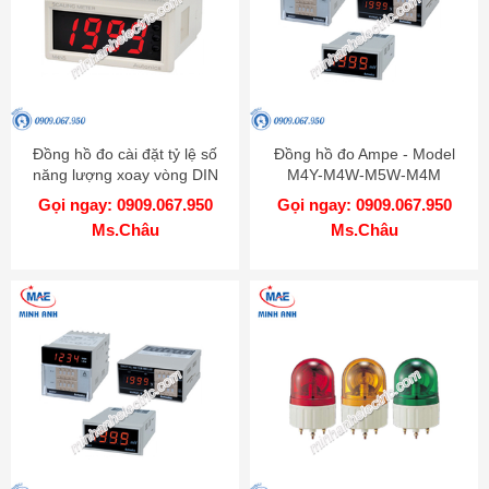
Đồng hồ đo cài đặt tỷ lệ số
Đồng hồ đo Ampe - Model
năng lượng xoay vòng DIN
M4Y-M4W-M5W-M4M
W48xH24mm - Model M4NS
Gọi ngay: 0909.067.950
Gọi ngay: 0909.067.950
Ms.Châu
Ms.Châu