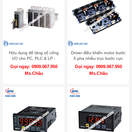
Hữu dụng để tăng số cổng
Driver điều khiển motor bước
I/O cho PC, PLC & LP -
5 pha nhiều trục bước cực
Model ARM
nhỏ - Model MD5-HD14-2X-
Gọi ngay: 0909.067.950
Gọi ngay: 0909.067.950
3X
Ms.Châu
Ms.Châu