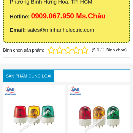
Phường Bình Hưng Hòa, TP. HCM
0909.067.950 Ms.Châu
Hotline:
Email:
sales@minhanhelectric.com
Bình chọn sản phẩm:
(
5.0
/
1
Bình chọn
)
SẢN PHẨM CÙNG LOẠI