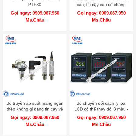
PTF30
cao, tin cậy cao có chống
cháy nổ - Model KT-302H
Gọi ngay: 0909.067.950
Gọi ngay: 0909.067.950
Ms.Châu
Ms.Châu
Bộ truyền áp suất màng ngăn
Bộ chuyển đổi cách ly loại
thép không gỉ đáng tin cậy và
LCD có thể thay đổi 3 màu -
chính xác cao - Model TPS20
Model CN-6000
Gọi ngay: 0909.067.950
Gọi ngay: 0909.067.950
Ms.Châu
Ms.Châu