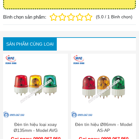
Bình chọn sản phẩm:
(
5.0
/
1
Bình chọn
)
SẢN PHẨM CÙNG LOẠI
Đèn tín hiệu loại xoay
Đèn tín hiệu Ø86mm - Model
Ø135mm - Model AVG
AS-AP
Gọi ngay: 0909.067.950
Gọi ngay: 0909.067.950