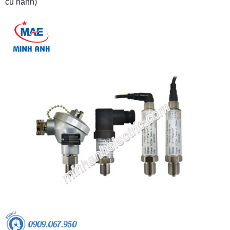
củ hành)