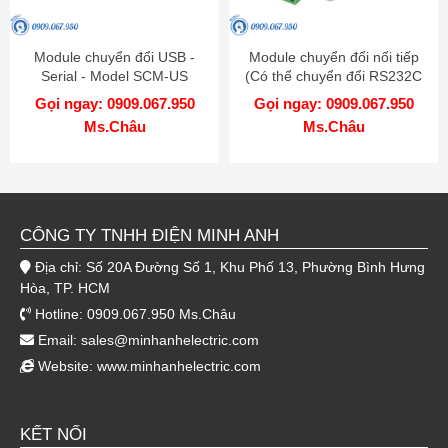
Module chuyển đổi USB -
Module chuyển đổi nối tiếp
Serial - Model SCM-US
(Có thể chuyển đổi RS232C
đến RS485) - Model SCM-38I
Gọi ngay: 0909.067.950
Gọi ngay: 0909.067.950
Ms.Châu
Ms.Châu
CÔNG TY TNHH ĐIỆN MINH ANH
Địa chỉ: Số 20A Đường Số 1, Khu Phố 13, Phường Bình Hưng
Hòa, TP. HCM
Hotline: 0909.067.950 Ms.Châu
Email:
sales@minhanhelectric.com
Website:
www.minhanhelectric.com
KẾT NỐI