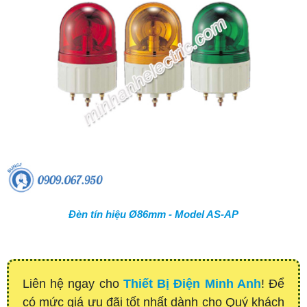
Đèn tín hiệu Ø86mm - Model AS-AP
Liên hệ ngay cho
Thiết Bị Điện Minh Anh
! Để
có mức giá ưu đãi tốt nhất dành cho Quý khách