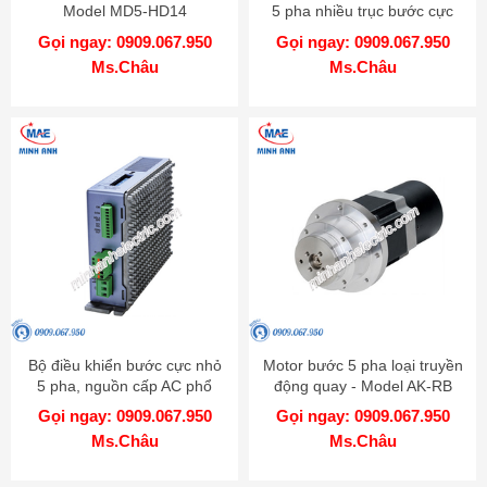
Model MD5-HD14
5 pha nhiều trục bước cực
nhỏ - Model MD5-HD14-2X-
Gọi ngay: 0909.067.950
Gọi ngay: 0909.067.950
3X
Ms.Châu
Ms.Châu
Bộ điều khiển bước cực nhỏ
Motor bước 5 pha loại truyền
5 pha, nguồn cấp AC phổ
động quay - Model AK-RB
biến - Model MD5-HF28
Gọi ngay: 0909.067.950
Gọi ngay: 0909.067.950
Ms.Châu
Ms.Châu