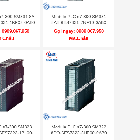
s7-300 SM331 8AI
Module PLC s7-300 SM331
7331-1KF02-0AB0
8AE-6ES7331-7NF10-0AB0
 0909.067.950
Gọi ngay: 0909.067.950
s.Châu
Ms.Châu
C s7-300 SM323
Module PLC s7-300 SM322
6ES7323-1BL00-
8DO-6ES7322-5HF00-0AB0
0AA0