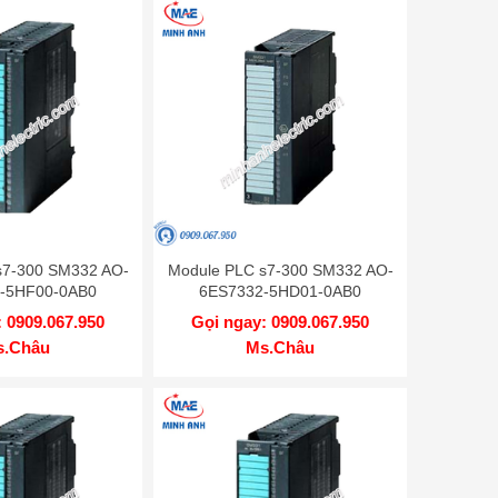
s7-300 SM332 AO-
Module PLC s7-300 SM332 AO-
-5HF00-0AB0
6ES7332-5HD01-0AB0
 0909.067.950
Gọi ngay: 0909.067.950
s.Châu
Ms.Châu