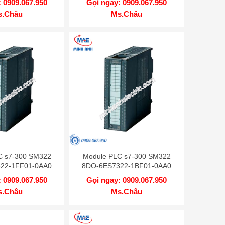
 0909.067.950
Gọi ngay: 0909.067.950
s.Châu
Ms.Châu
C s7-300 SM322
Module PLC s7-300 SM322
22-1FF01-0AA0
8DO-6ES7322-1BF01-0AA0
 0909.067.950
Gọi ngay: 0909.067.950
s.Châu
Ms.Châu