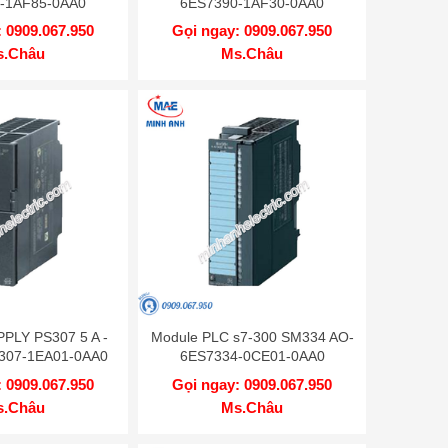
-1AF85-0AA0
6ES7390-1AF30-0AA0
 0909.067.950
Gọi ngay: 0909.067.950
s.Châu
Ms.Châu
LY PS307 5 A -
Module PLC s7-300 SM334 AO-
307-1EA01-0AA0
6ES7334-0CE01-0AA0
 0909.067.950
Gọi ngay: 0909.067.950
s.Châu
Ms.Châu