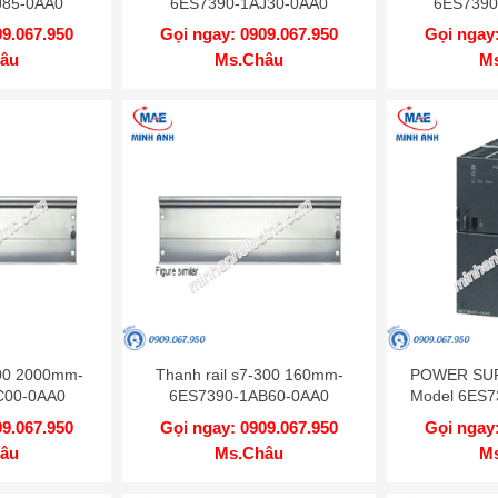
J85-0AA0
6ES7390-1AJ30-0AA0
6ES7390
09.067.950
Gọi ngay: 0909.067.950
Gọi ngay:
âu
Ms.Châu
M
300 2000mm-
Thanh rail s7-300 160mm-
POWER SUPP
C00-0AA0
6ES7390-1AB60-0AA0
Model 6ES7
09.067.950
Gọi ngay: 0909.067.950
Gọi ngay:
âu
Ms.Châu
M