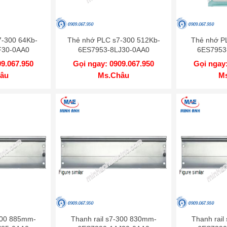
7-300 64Kb-
Thẻ nhớ PLC s7-300 512Kb-
Thẻ nhớ P
F30-0AA0
6ES7953-8LJ30-0AA0
6ES7953
09.067.950
Gọi ngay: 0909.067.950
Gọi ngay:
âu
Ms.Châu
M
-300 885mm-
Thanh rail s7-300 830mm-
Thanh rail