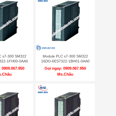
C s7-300 SM322
Module PLC s7-300 SM322
322-1FH00-0AA0
16DO-6ES7322-1BH01-0AA0
 0909.067.950
Gọi ngay: 0909.067.950
s.Châu
Ms.Châu