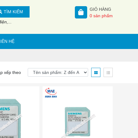
GIỎ HÀNG
TÌM KIẾM
0
sản phẩm
ện,...
LIÊN HỆ
p xếp theo