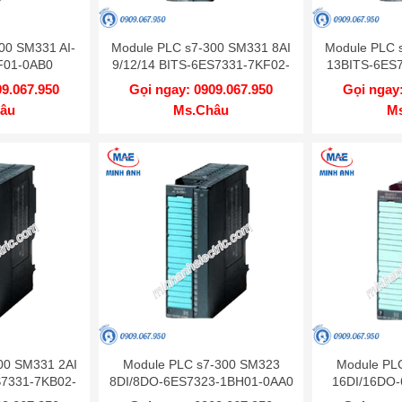
00 SM331 AI-
Module PLC s7-300 SM331 8AI
Module PLC 
F01-0AB0
9/12/14 BITS-6ES7331-7KF02-
13BITS-6ES
0AB0
09.067.950
Gọi ngay: 0909.067.950
Gọi ngay:
âu
Ms.Châu
M
00 SM331 2AI
Module PLC s7-300 SM323
Module PL
S7331-7KB02-
8DI/8DO-6ES7323-1BH01-0AA0
16DI/16DO-
0