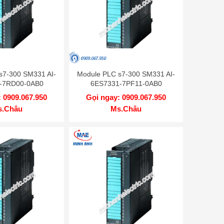
s7-300 SM331 AI-
Module PLC s7-300 SM331 AI-
-7RD00-0AB0
6ES7331-7PF11-0AB0
 0909.067.950
Gọi ngay: 0909.067.950
s.Châu
Ms.Châu