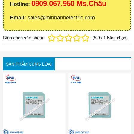
0909.067.950 Ms.Châu
Hotline:
Email:
sales@minhanhelectric.com
Bình chọn sản phẩm:
(
5.0
/
1
Bình chọn
)
SẢN PHẨM CÙNG LOẠI