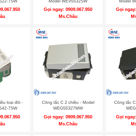
522-7SW
Model WEV5532SW
Model 
09.067.950
Gọi ngay: 0909.067.950
Gọi ngay:
âu
Ms.Châu
M
ều loại đôi -
Công tắc C 2 chiều - Model
Công tắc C
542-7SW
WEG55327MW
WEG
09.067.950
Gọi ngay: 0909.067.950
Gọi ngay:
âu
Ms.Châu
M