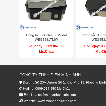
Công tắc B 1 chiều - Model
Công tắc B 1 ch
WEG55317MW
WEG553
Gọi ngay: 0909.067.950
Gọi ngay: 09
Ms.Châu
Ms.Ch
CÔNG TY TNHH ĐIỆN MINH ANH
Địa chỉ: Số 20A Đường Số 1, Khu Phố 13, Phường Bìn
Hotline: 0909.067.950 Ms.Châu
Email:
sales@minhanhelectric.com
Website:
www.minhanhelectric.com