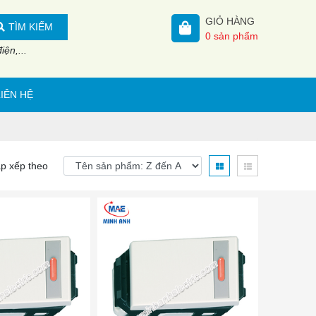
GIỎ HÀNG
TÌM KIẾM
0
sản phẩm
ện,...
LIÊN HỆ
p xếp theo