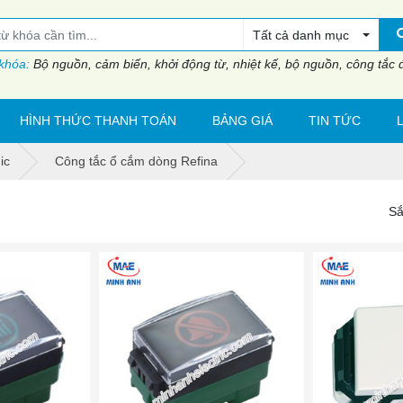
Tất cả danh mục
 khóa:
Bộ nguồn, cảm biến, khởi động từ, nhiệt kế, bộ nguồn, công tắc đi
HÌNH THỨC THANH TOÁN
BẢNG GIÁ
TIN TỨC
ic
Công tắc ổ cắm dòng Refina
Sắ