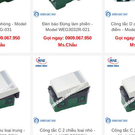
phòng - Model
Đèn báo Đừng làm phiền -
Công tắc D c
G-031
Model WEG3032R-021
điểm - Mod
09.067.950
Gọi ngay: 0909.067.950
Gọi ngay:
âu
Ms.Châu
M
u loại trung -
Công tắc C 2 chiều loại nhỏ -
Công tắc C 2