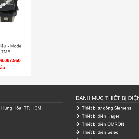
iều - Model
17MB
09.067.950
âu
DANH MỤC THIẾT BỊ ĐIỆ
h Hưng Hòa, TP. HCM
Thiết bị tự động Siemens
Thiết bị điện Hager
Thiết bị điện OMRON
Thiết bị điện Selec