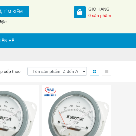
GIỎ HÀNG
TÌM KIẾM
0
sản phẩm
ện,...
LIÊN HỆ
p xếp theo