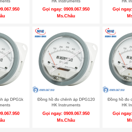
ments
HK Instruments
HK In
09.067.950
Gọi ngay: 0909.067.950
Gọi ngay:
âu
Ms.Châu
M
nh áp DPG1k
Đồng hồ đo chênh áp DPG120
Đồng hồ đo 
ments
HK Instruments
HK In
09.067.950
Gọi ngay: 0909.067.950
Gọi ngay:
âu
Ms.Châu
M