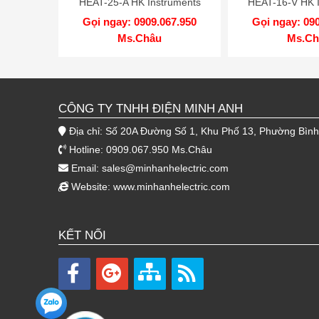
HEAT-25-A HK Instruments
HEAT-16-V HK 
Gọi ngay: 0909.067.950
Gọi ngay: 09
Ms.Châu
Ms.Ch
CÔNG TY TNHH ĐIỆN MINH ANH
Địa chỉ: Số 20A Đường Số 1, Khu Phố 13, Phường Bìn
Hotline: 0909.067.950 Ms.Châu
Email:
sales@minhanhelectric.com
Website:
www.minhanhelectric.com
KẾT NỐI