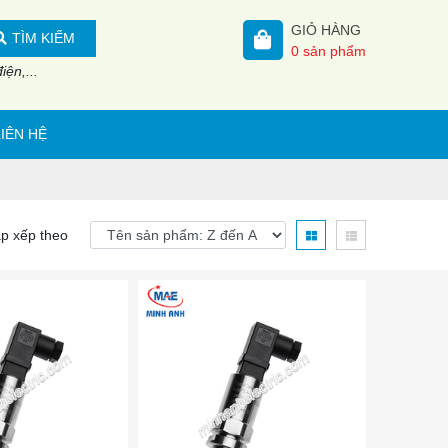
GIỎ HÀNG
TÌM KIẾM
0
sản phẩm
ện,...
LIÊN HỆ
p xếp theo