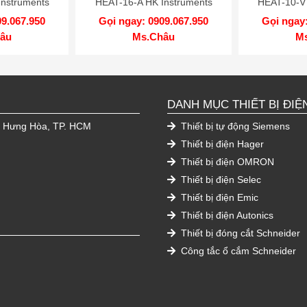
Instruments
HEAT-16-A HK Instruments
HEAT-10-V 
09.067.950
Gọi ngay: 0909.067.950
Gọi ngay:
âu
Ms.Châu
M
DANH MỤC THIẾT BỊ ĐIỆ
h Hưng Hòa, TP. HCM
Thiết bị tự động Siemens
Thiết bị điện Hager
Thiết bị điện OMRON
Thiết bị điện Selec
Thiết bị điện Emic
Thiết bị điện Autonics
Thiết bị đóng cắt Schneider
Công tắc ổ cắm Schneider