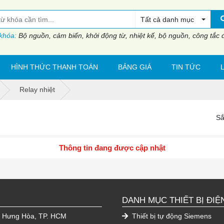
Tất cả danh mục
 khóa:
Bộ nguồn, cảm biến, khởi động từ, nhiệt kế, bộ nguồn, công tắc đi
HÌNH THỨC THANH TOÁN
BẢNG GIÁ
TIN TỨC
Relay nhiệt
Sắ
Thông tin đang được cập nhật
DANH MỤC THIẾT BỊ ĐIỆ
h Hưng Hòa, TP. HCM
Thiết bị tự động Siemens