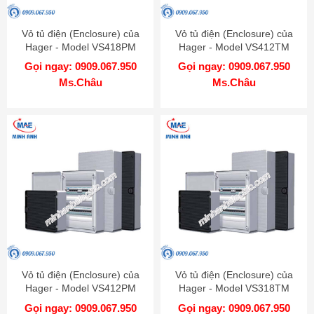
Vỏ tủ điện (Enclosure) của
Vỏ tủ điện (Enclosure) của
Hager - Model VS418PM
Hager - Model VS412TM
Gọi ngay: 0909.067.950
Gọi ngay: 0909.067.950
Ms.Châu
Ms.Châu
Vỏ tủ điện (Enclosure) của
Vỏ tủ điện (Enclosure) của
Hager - Model VS412PM
Hager - Model VS318TM
Gọi ngay: 0909.067.950
Gọi ngay: 0909.067.950