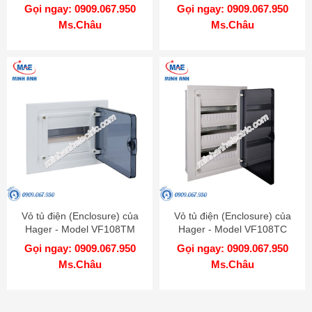
Gọi ngay: 0909.067.950
Gọi ngay: 0909.067.950
Ms.Châu
Ms.Châu
Vỏ tủ điện (Enclosure) của
Vỏ tủ điện (Enclosure) của
Hager - Model VF108TM
Hager - Model VF108TC
Gọi ngay: 0909.067.950
Gọi ngay: 0909.067.950
Ms.Châu
Ms.Châu