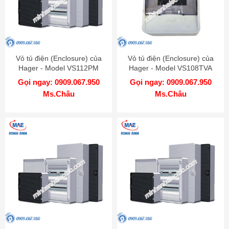
Vỏ tủ điện (Enclosure) của
Vỏ tủ điện (Enclosure) của
Hager - Model VS112PM
Hager - Model VS108TVA
Gọi ngay: 0909.067.950
Gọi ngay: 0909.067.950
Ms.Châu
Ms.Châu