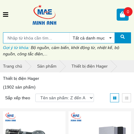
0
Tất cả danh mục
Gợi ý từ khóa:
Bộ nguồn, cảm biến, khởi động từ, nhiệt kế, bộ
nguồn, công tắc điện,...
Trang chủ
Sản phẩm
Thiết bị điện Hager
Thiết bị điện Hager
(1902 sản phẩm)
Sắp xếp theo