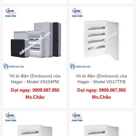
Vỏ tủ điện (Enclosure) của
Vỏ tủ điện (Enclosure) của
Hager - Model VS104PM
Hager - Model VG17TFB
Gọi ngay: 0909.067.950
Gọi ngay: 0909.067.950
Ms.Châu
Ms.Châu