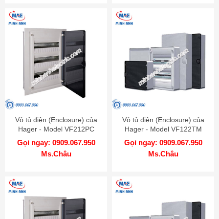
Vỏ tủ điện (Enclosure) của
Vỏ tủ điện (Enclosure) của
Hager - Model VF212PC
Hager - Model VF122TM
Gọi ngay: 0909.067.950
Gọi ngay: 0909.067.950
Ms.Châu
Ms.Châu