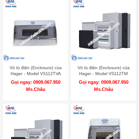
Vỏ tủ điện (Enclosure) của
Vỏ tủ điện (Enclosure) của
Hager - Model VS112TVA
Hager - Model VS112TM
Gọi ngay: 0909.067.950
Gọi ngay: 0909.067.950
Ms.Châu
Ms.Châu