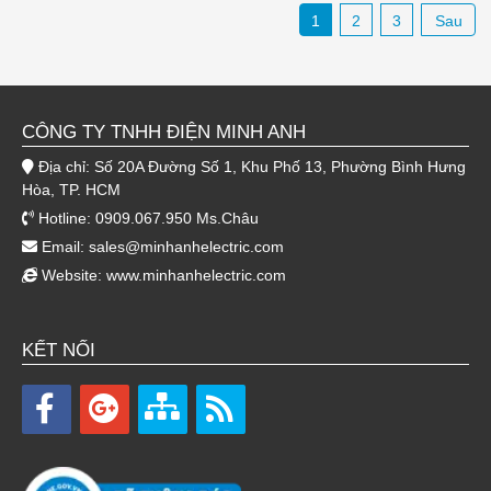
1
2
3
Sau
CÔNG TY TNHH ĐIỆN MINH ANH
Địa chỉ: Số 20A Đường Số 1, Khu Phố 13, Phường Bình Hưng
Hòa, TP. HCM
Hotline: 0909.067.950 Ms.Châu
Email:
sales@minhanhelectric.com
Website:
www.minhanhelectric.com
KẾT NỐI