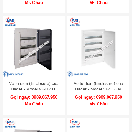
Ms.Châu
Ms.Châu
Vỏ tủ điện (Enclosure) của
Vỏ tủ điện (Enclosure) của
Hager - Model VF412TC
Hager - Model VF412PM
Gọi ngay: 0909.067.950
Gọi ngay: 0909.067.950
Ms.Châu
Ms.Châu