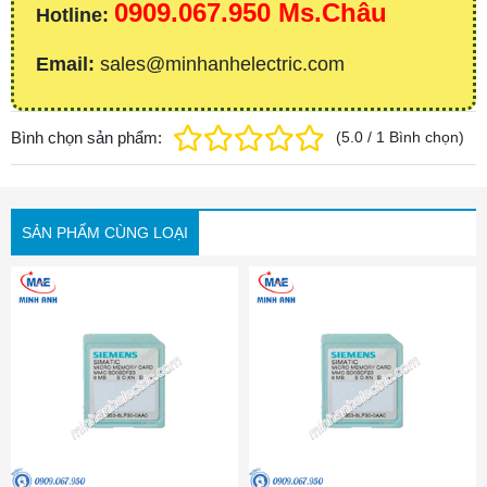
0909.067.950 Ms.Châu
Hotline:
Email:
sales@minhanhelectric.com
Bình chọn sản phẩm:
(
5.0
/
1
Bình chọn
)
SẢN PHẨM CÙNG LOẠI