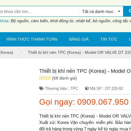
Tất cả danh mục
 khóa:
Bộ nguồn, cảm biến, khởi động từ, nhiệt kế, bộ nguồn, công tắc đi
HÌNH THỨC THANH TOÁN
BẢNG GIÁ
TIN TỨC
(Korea)
Thiết bị khí nén TPC (Korea) - Model OR VALVE DT 22
Thiết bị khí nén TPC (Korea) - Model
(68 đánh giá)
Thương hiệu : TPC
Mã SP : DT 220-02
Gọi ngay: 0909.067.950
Thiết bị khí nén TPC (Korea) - Model OR VA
Xuất xứ: Korea Vận chuyển: miễn phí. Bảo hành
đổi trả hàng trong vòng 7 ngày kể từ ngày mua 