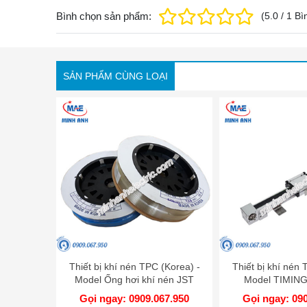
Bình chọn sản phẩm:
(
5.0
/
1
Bì
SẢN PHẨM CÙNG LOẠI
Thiết bị khí nén TPC (Korea) -
Thiết bị khí nén 
Model Ống hơi khí nén JST
Model TIMIN
0402
Gọi ngay: 0909.067.950
Gọi ngay: 09