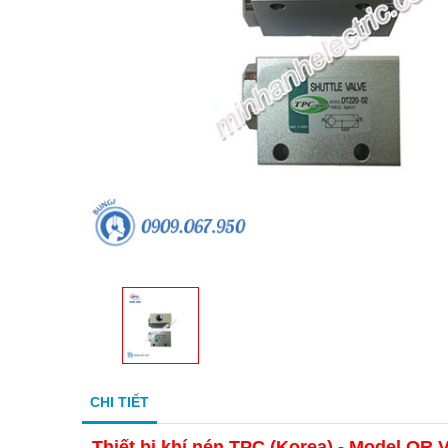
CHI TIẾT
Thiết bị khí nén TPC (Korea) - Model OR