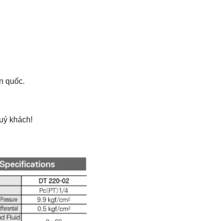
n quốc.
uý khách!