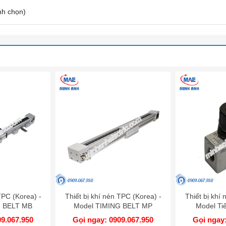
nh chọn
)
TPC (Korea) -
Thiết bị khí nén TPC (Korea) -
Thiết bị khí
G BELT MB
Model TIMING BELT MP
Model Ti
09.067.950
Gọi ngay: 0909.067.950
Gọi ngay: