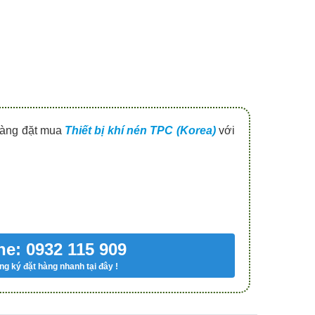
 hàng đặt mua
Thiết bị khí nén TPC (Korea)
với
ne: 0932 115 909
g ký đặt hàng nhanh tại đây !