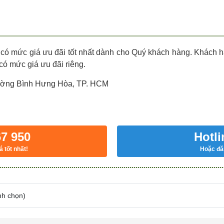
 có mức giá ưu đãi tốt nhất dành cho Quý khách hàng. Khách
 có mức giá ưu đãi riêng.
hường Bình Hưng Hòa, TP. HCM
67 950
Hotli
á tốt nhất!
Hoặc đăn
nh chọn
)