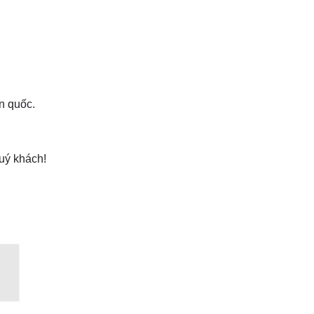
n quốc.
uý khách!