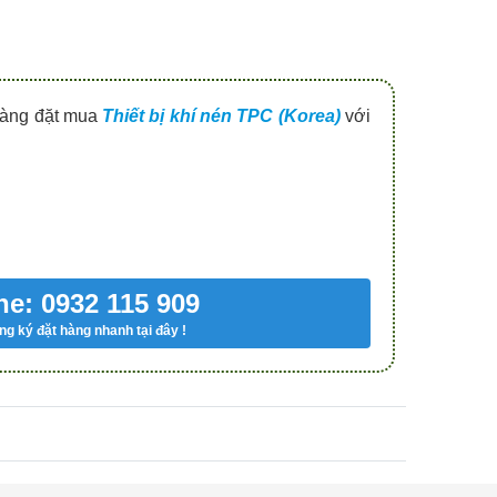
 hàng đặt mua
Thiết bị khí nén TPC (Korea)
với
ne: 0932 115 909
g ký đặt hàng nhanh tại đây !