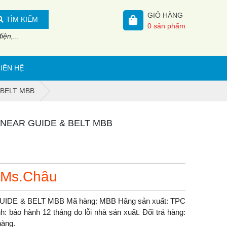
GIỎ HÀNG
TÌM KIẾM
0
sản phẩm
ện,...
LIÊN HỆ
& BELT MBB
l LINEAR GUIDE & BELT MBB
 Ms.Châu
R GUIDE & BELT MBB Mã hàng: MBB Hãng sản xuất: TPC
: bảo hành 12 tháng do lỗi nhà sản xuất. Đổi trả hàng:
hàng.