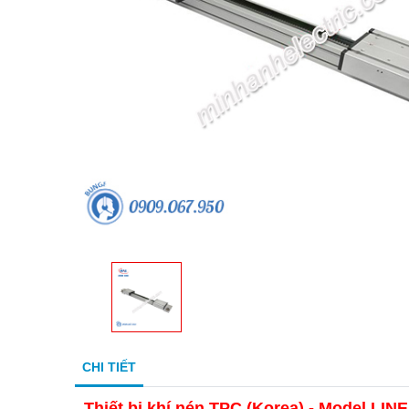
CHI TIẾT
Thiết bị khí nén TPC (Korea) - Model L