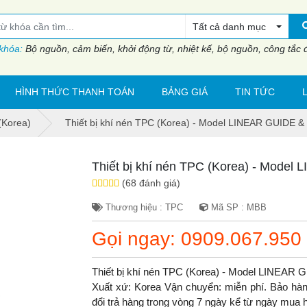
Tất cả danh mục
 khóa:
Bộ nguồn, cảm biến, khởi động từ, nhiệt kế, bộ nguồn, công tắc đi
HÌNH THỨC THANH TOÁN
BẢNG GIÁ
TIN TỨC
(Korea)
Thiết bị khí nén TPC (Korea) - Model LINEAR GUIDE 
Thiết bị khí nén TPC (Korea) - Mode
(68 đánh giá)
Thương hiệu : TPC
Mã SP : MBB
Gọi ngay: 0909.067.950
Thiết bị khí nén TPC (Korea) - Model LINEA
Xuất xứ: Korea Vận chuyển: miễn phí. Bảo hành
đổi trả hàng trong vòng 7 ngày kể từ ngày mua 