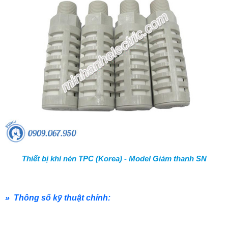
Thiết bị khí nén TPC (Korea) - Model Giảm thanh SN
» Thông số kỹ thuật chính: