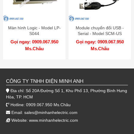
Màn hình Logic - Model LP-
Module chuyển đổi USB -
S044
Serial - Model SCM-US
Gọi ngay: 0909.067.950
Gọi ngay: 0909.067.950
Ms.Châu
Ms.Châu
CÔNG TY TNHH ĐIỆN MINH ANH
Địa chỉ: Số 20A Đường Số 1, Khu Phố 13, Phường Bình Hưng
Hòa, TP. HCM
Hotline: 0909.067.950 Ms.Châu
Email:
sales@minhanhelectric.com
Website:
www.minhanhelectric.com