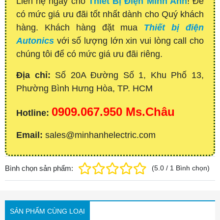
Liên hệ ngay cho
Thiết Bị Điện Minh Anh
! Để
có mức giá ưu đãi tốt nhất dành cho Quý khách
hàng. Khách hàng đặt mua
Thiết bị điện
Autonics
với số lượng lớn xin vui lòng call cho
chúng tôi để có mức giá ưu đãi riêng.
Địa chỉ:
Số 20A Đường Số 1, Khu Phố 13,
Phường Bình Hưng Hòa, TP. HCM
0909.067.950 Ms.Châu
Hotline:
Email:
sales@minhanhelectric.com
Bình chọn sản phẩm:
(
5.0
/
1
Bình chọn
)
SẢN PHẨM CÙNG LOẠI