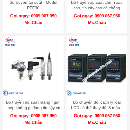
Bộ truyền áp suất - Model
Bộ truyền áp suất chính xác
PTF30
cao, tin cậy cao có chống
cháy nổ - Model KT-302H
Gọi ngay: 0909.067.950
Gọi ngay: 0909.067.950
Ms.Châu
Ms.Châu
Bộ truyền áp suất màng ngăn
Bộ chuyển đổi cách ly loại
thép không gỉ đáng tin cậy và
LCD có thể thay đổi 3 màu -
chính xác cao - Model TPS20
Model CN-6000
Gọi ngay: 0909.067.950
Gọi ngay: 0909.067.950
Ms.Châu
Ms.Châu