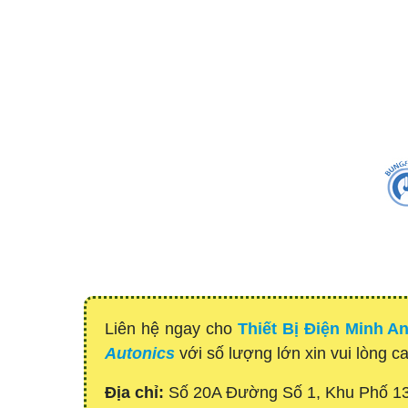
Liên hệ ngay cho
Thiết Bị Điện Minh A
Autonics
với số lượng lớn xin vui lòng c
Địa chỉ:
Số 20A Đường Số 1, Khu Phố 1