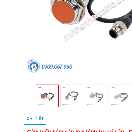
CHI TIẾT
Cảm biến tiệm cận loại hình trụ có cáp -