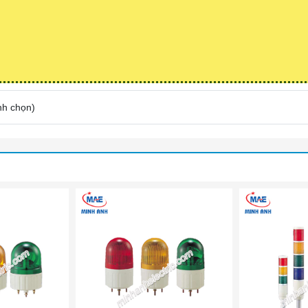
nh chọn
)