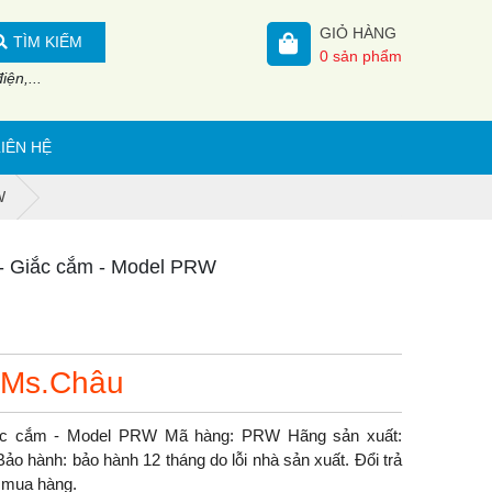
GIỎ HÀNG
TÌM KIẾM
0
sản phẩm
ện,...
LIÊN HỆ
W
p - Giắc cắm - Model PRW
 Ms.Châu
Giắc cắm - Model PRW Mã hàng: PRW Hãng sản xuất:
ảo hành: bảo hành 12 tháng do lỗi nhà sản xuất. Đổi trả
y mua hàng.