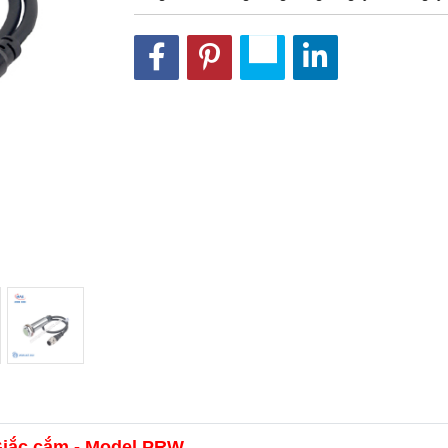
 Giắc cắm - Model PRW