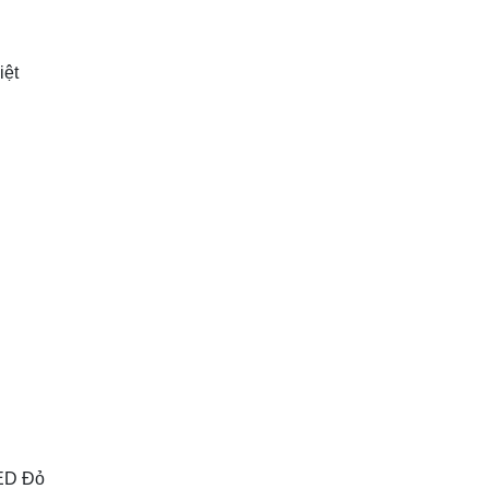
iệt
LED Đỏ