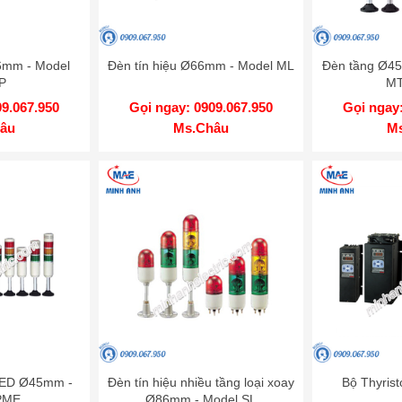
86mm - Model
Đèn tín hiệu Ø66mm - Model ML
Đèn tầng Ø45
P
MT
09.067.950
Gọi ngay: 0909.067.950
Gọi ngay:
âu
Ms.Châu
M
LED Ø45mm -
Đèn tín hiệu nhiều tầng loại xoay
Bộ Thyris
PME
Ø86mm - Model SL