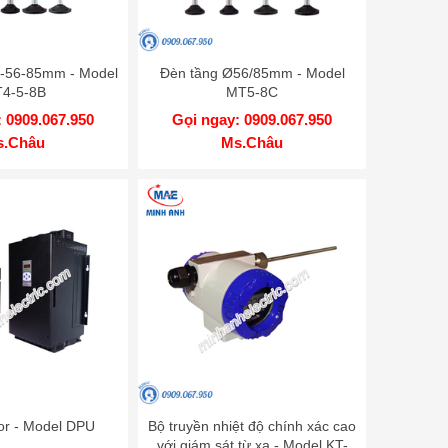
-56-85mm - Model
Đèn tầng Ø56/85mm - Model
4-5-8B
MT5-8C
 0909.067.950
Gọi ngay: 0909.067.950
s.Châu
Ms.Châu
tor - Model DPU
Bộ truyền nhiệt độ chính xác cao
với giám sát từ xa - Model KT-