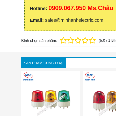
0909.067.950 Ms.Châu
Hotline:
Email:
sales@minhanhelectric.com
Bình chọn sản phẩm:
(
5.0
/
1
Bì
SẢN PHẨM CÙNG LOẠI