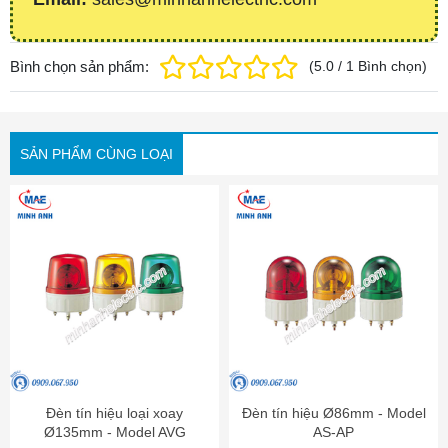
Bình chọn sản phẩm:
(
5.0
/
1
Bình chọn
)
SẢN PHẨM CÙNG LOẠI
Đèn tín hiệu loại xoay
Đèn tín hiệu Ø86mm - Model
Ø135mm - Model AVG
AS-AP