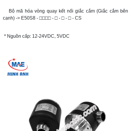
Bộ mã hóa vòng quay kết nối giắc cắm (Giắc cắm bên
cạnh) -> E50S8 - □□□□ - □ - □ - □ - CS
* Nguồn cấp: 12-24VDC, 5VDC