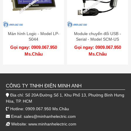
Màn hình Logic - Model LP-
Module chuyển đổi USB -
S044
Serial - Model SCM-US
Gọi ngay: 0909.067.950
Gọi ngay: 0909.067.950
Ms.Châu
Ms.Châu
CÔNG TY TNHH ĐIỆN MINH ANH
Địa chỉ: Số 20A Đường Số 1, Khu Phố 13, Phường Bình Hưng
Hòa, TP. HCM
Hotline: 0909.067.950 Ms.Châu
Email:
sales@minhanhelectric.com
Website:
www.minhanhelectric.com