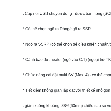
: Cáp nối USB chuyên dụng - được bán riêng (S
* Có thể chọn ngõ ra Dòng/ngõ ra SSR
* Ngõ ra SSRP (có thể chọn để điều khiển chuẩn/
* Cảnh báo đứt heater (ngõ vào C.T) (ngoại trừ T
* Chức năng cài đặt multi SV (Max. 4) - có thể chọ
* Tiết kiệm không gian lắp đặt với thiết kế nhỏ gọn
: giảm xuống khoảng. 38%(60mm) chiều sâu so vớ