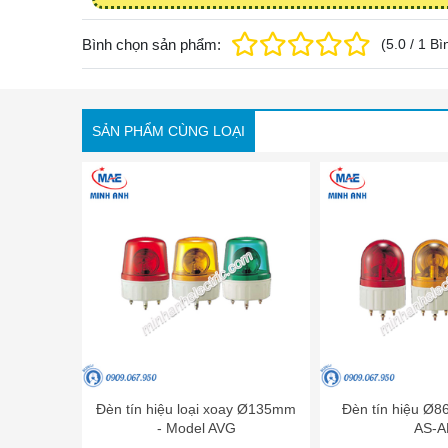
Bình chọn sản phẩm:
(
5.0
/
1
Bì
SẢN PHẨM CÙNG LOẠI
Đèn tín hiệu loại xoay Ø135mm
Đèn tín hiệu Ø
- Model AVG
AS-A