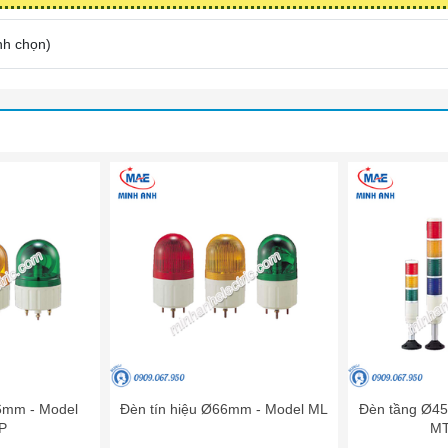
nh chọn
)
86mm - Model
Đèn tín hiệu Ø66mm - Model ML
Đèn tầng Ø45
P
MT