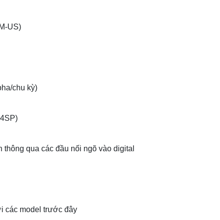
CM-US)
pha/chu kỳ)
K4SP)
n thông qua các đầu nối ngõ vào digital
i các model trước đây