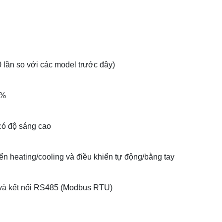
 lần so với các model trước đây)
3%
 có độ sáng cao
iển heating/cooling và điều khiển tự động/bằng tay
 và kết nối RS485 (Modbus RTU)