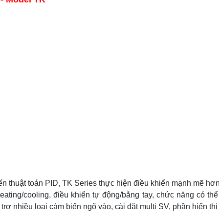
tiến thuật toán PID, TK Series thực hiện điều khiển mạnh mẽ h
heating/cooling, điều khiển tự động/bằng tay, chức năng có t
rợ nhiều loại cảm biến ngõ vào, cài đặt multi SV, phần hiển thị