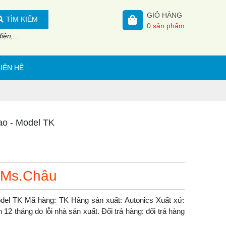
GIỎ HÀNG
TÌM KIẾM
0
sản phẩm
ện,...
LIÊN HỆ
cao - Model TK
 Ms.Châu
odel TK Mã hàng: TK Hãng sản xuất: Autonics Xuất xứ:
2 tháng do lỗi nhà sản xuất. Đổi trả hàng: đổi trả hàng