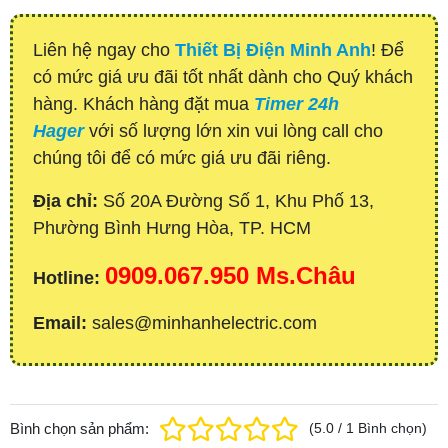
Liên hệ ngay cho
Thiết Bị Điện Minh Anh
! Để
có mức giá ưu đãi tốt nhất dành cho Quý khách
hàng. Khách hàng đặt mua
Timer 24h
Hager
với số lượng lớn xin vui lòng call cho
chúng tôi để có mức giá ưu đãi riêng.
Địa chỉ:
Số 20A Đường Số 1, Khu Phố 13,
Phường Bình Hưng Hòa, TP. HCM
0909.067.950 Ms.Châu
Hotline:
Email:
sales@minhanhelectric.com
Bình chọn sản phẩm:
(
5.0
/
1
Bình chọn
)