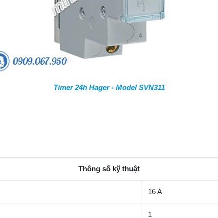
Timer 24h Hager - Model SVN311
Thông số kỹ thuật
16 A
1