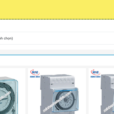
nh chọn
)