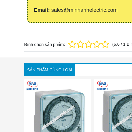
Email:
sales@minhanhelectric.com
Bình chọn sản phẩm:
(
5.0
/
1
Bì
SẢN PHẨM CÙNG LOẠI