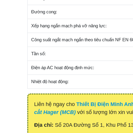
Đường cong:
Xếp hạng ngắn mạch phá vỡ năng lực:
Công suất ngắt mạch ngắn theo tiêu chuẩn NF EN 6
Tần số:
Điện áp AC hoạt động định mức:
Nhiệt độ hoạt động:
Liên hệ ngay cho
Thiết Bị Điện Minh An
cắt Hager (MCB)
với số lượng lớn xin vui
Địa chỉ:
Số 20A Đường Số 1, Khu Phố 1