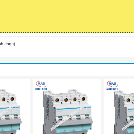
nh chọn
)