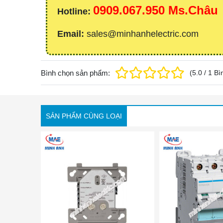
0909.067.950 Ms.Châu
Hotline:
Email:
sales@minhanhelectric.com
Bình chọn sản phẩm:
(
5.0
/
1
Bì
SẢN PHẨM CÙNG LOẠI