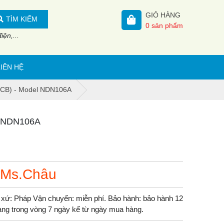
GIỎ HÀNG
TÌM KIẾM
0
sản phẩm
ện,...
LIÊN HỆ
(MCB) - Model NDN106A
el NDN106A
 Ms.Châu
xứ: Pháp Vận chuyển: miễn phí. Bảo hành: bảo hành 12
 hàng trong vòng 7 ngày kể từ ngày mua hàng.