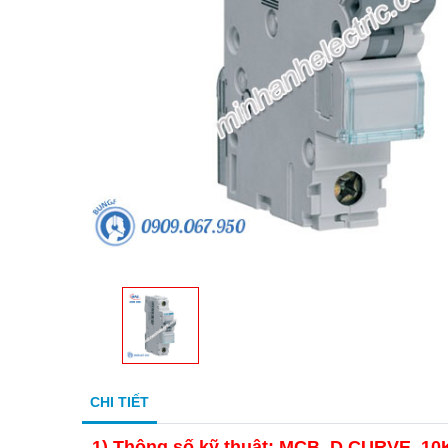
CHI TIẾT
1)
Thông số kỹ thuật: MCB, D CURVE, 10K