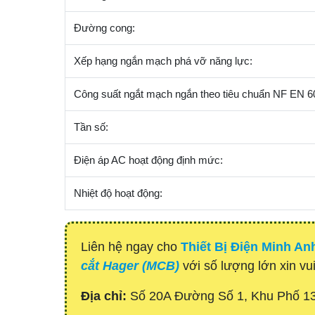
Đường cong:
Xếp hạng ngắn mạch phá vỡ năng lực:
Công suất ngắt mạch ngắn theo tiêu chuẩn NF EN 6
Tần số:
Điện áp AC hoạt động định mức:
Nhiệt độ hoạt động:
Liên hệ ngay cho
Thiết Bị Điện Minh An
cắt Hager (MCB)
với số lượng lớn xin vui
Địa chỉ:
Số 20A Đường Số 1, Khu Phố 1