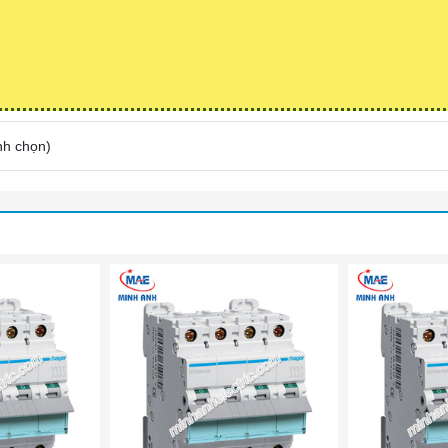
nh chọn
)