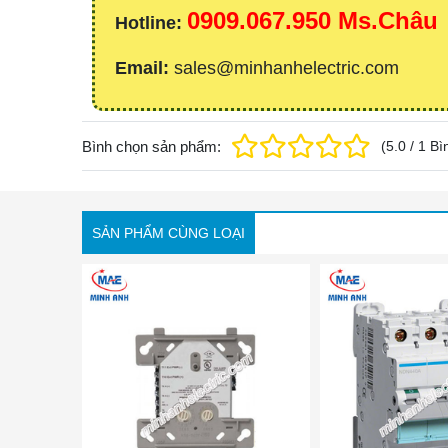
0909.067.950 Ms.Châu
Hotline:
Email:
sales@minhanhelectric.com
Bình chọn sản phẩm:
(
5.0
/
1
Bì
SẢN PHẨM CÙNG LOẠI