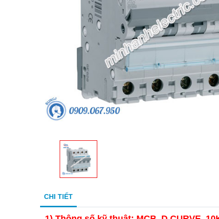
CHI TIẾT
1)
Thông số kỹ thuật: MCB, D CURVE, 10K