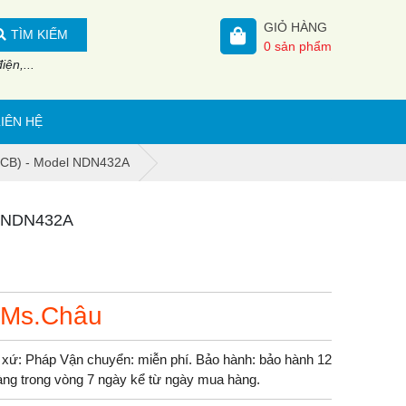
GIỎ HÀNG
TÌM KIẾM
0
sản phẩm
ện,...
LIÊN HỆ
(MCB) - Model NDN432A
el NDN432A
 Ms.Châu
xứ: Pháp Vận chuyển: miễn phí. Bảo hành: bảo hành 12
 hàng trong vòng 7 ngày kể từ ngày mua hàng.