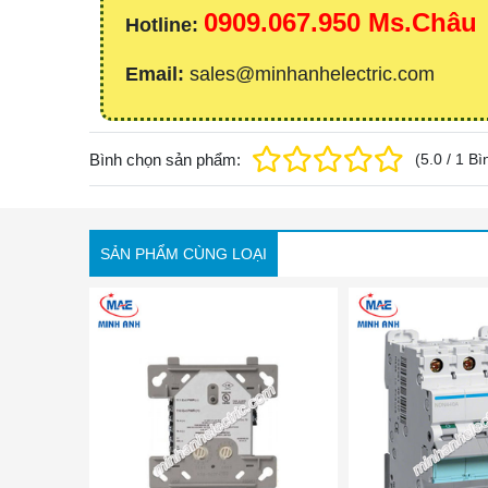
0909.067.950 Ms.Châu
Hotline:
Email:
sales@minhanhelectric.com
Bình chọn sản phẩm:
(
5.0
/
1
Bì
SẢN PHẨM CÙNG LOẠI