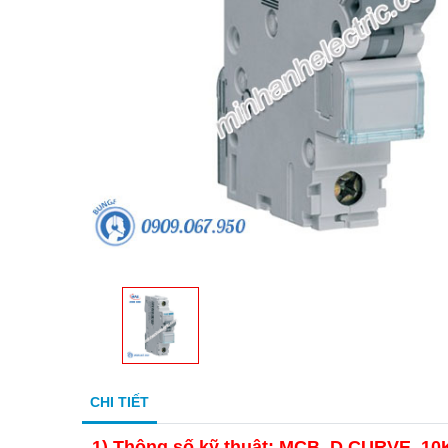
CHI TIẾT
1)
Thông số kỹ thuật: MCB, D CURVE, 10K