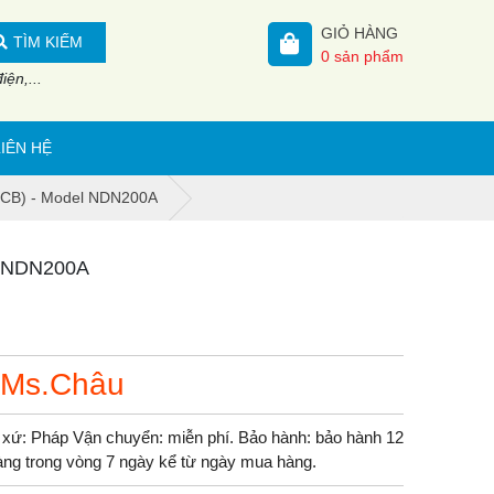
GIỎ HÀNG
TÌM KIẾM
0
sản phẩm
ện,...
LIÊN HỆ
(MCB) - Model NDN200A
el NDN200A
 Ms.Châu
xứ: Pháp Vận chuyển: miễn phí. Bảo hành: bảo hành 12
 hàng trong vòng 7 ngày kể từ ngày mua hàng.