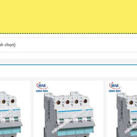
nh chọn
)