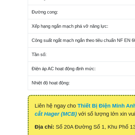
Đường cong:
Xếp hạng ngắn mạch phá vỡ năng lực:
Công suất ngắt mạch ngắn theo tiêu chuẩn NF EN 6
Tần số:
Điện áp AC hoạt động định mức:
Nhiệt độ hoạt động:
Liên hệ ngay cho
Thiết Bị Điện Minh An
cắt Hager (MCB)
với số lượng lớn xin vui
Địa chỉ:
Số 20A Đường Số 1, Khu Phố 1