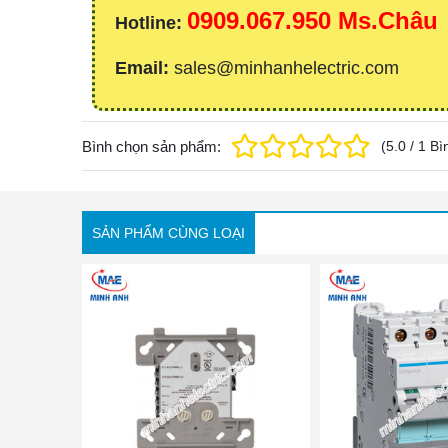
0909.067.950 Ms.Châu
Hotline:
Email:
sales@minhanhelectric.com
Bình chọn sản phẩm:
(
5.0
/
1
Bì
SẢN PHẨM CÙNG LOẠI