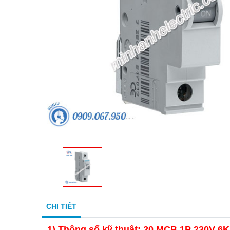
CHI TIẾT
1)
Thông số kỹ thuật: 20 MCB 1P 230V 6K