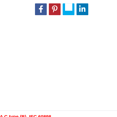
A C type (B) IEC 60898