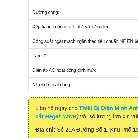
Đường cong:
Xếp hạng ngắn mạch phá vỡ năng lực:
Công suất ngắt mạch ngắn theo tiêu chuẩn NF EN 6
Tần số:
Điện áp AC hoạt động định mức:
Nhiệt độ hoạt động:
Liên hệ ngay cho
Thiết Bị Điện Minh An
cắt Hager (MCB)
với số lượng lớn xin vui
Địa chỉ:
Số 20A Đường Số 1, Khu Phố 1