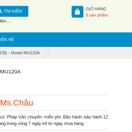
GIỎ HÀNG
TÌM KIẾM
0
sản phẩm
ện,...
LIÊN HỆ
(MCB) - Model MU120A
el MU120A
 Ms.Châu
ứ: Pháp Vận chuyển: miễn phí. Bảo hành: bảo hành 12
 hàng trong vòng 7 ngày kể từ ngày mua hàng.