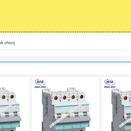
nh chọn
)