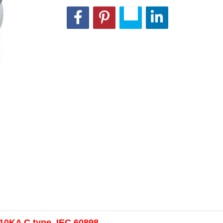
 10KA C type IEC 60898