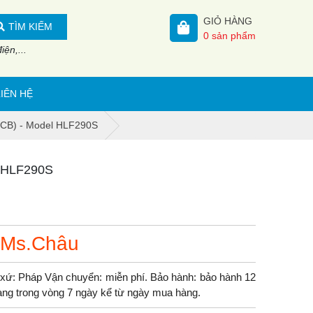
GIỎ HÀNG
TÌM KIẾM
0
sản phẩm
ện,...
LIÊN HỆ
(MCB) - Model HLF290S
l HLF290S
 Ms.Châu
xứ: Pháp Vận chuyển: miễn phí. Bảo hành: bảo hành 12
 hàng trong vòng 7 ngày kể từ ngày mua hàng.