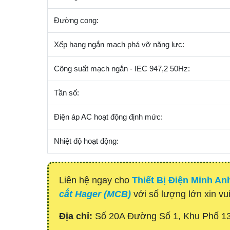
Đường cong:
Xếp hạng ngắn mạch phá vỡ năng lực:
Công suất mạch ngắn - IEC 947,2 50Hz:
Tần số:
Điện áp AC hoạt động định mức:
Nhiệt độ hoạt động:
Liên hệ ngay cho
Thiết Bị Điện Minh An
cắt Hager (MCB)
với số lượng lớn xin vui
Địa chỉ:
Số 20A Đường Số 1, Khu Phố 1