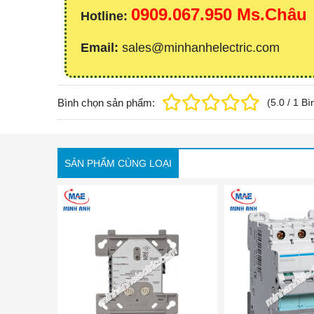
0909.067.950 Ms.Châu
Hotline:
Email:
sales@minhanhelectric.com
Bình chọn sản phẩm:
(
5.0
/
1
Bì
SẢN PHẨM CÙNG LOẠI