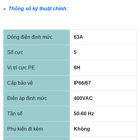
» Thông số kỹ thuật chính:
Dòng điện định mức
63A
Số cực
5
Vị trí cực PE
6H
Cấp bảo vệ
IP66/67
Điện áp định mức
400VAC
Tần số
50-60 Hz
Phụ kiện đi kèm
Không