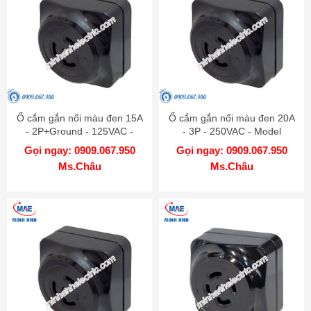
Ổ cắm gắn nổi màu đen 15A
Ổ cắm gắn nổi màu đen 20A
- 2P+Ground - 125VAC -
- 3P - 250VAC - Model
Model WK2315K
WK2320K
Gọi ngay: 0909.067.950
Gọi ngay: 0909.067.950
Ms.Châu
Ms.Châu