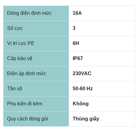
Dòng điện định mức
16A
Số cực
3
Vị trí cực PE
6H
Cấp bảo vệ
IP67
Điện áp định mức
230VAC
Tần số
50-60 Hz
Phụ kiện đi kèm
Không
Quy cách đóng gói
Thùng giấy