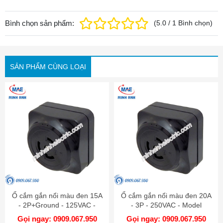
Bình chọn sản phẩm:
(
5.0
/
1
Bình chọn
)
SẢN PHẨM CÙNG LOẠI
Ổ cắm gắn nổi màu đen 15A
Ổ cắm gắn nổi màu đen 20A
- 2P+Ground - 125VAC -
- 3P - 250VAC - Model
Model WK2315K
WK2320K
Gọi ngay: 0909.067.950
Gọi ngay: 0909.067.950