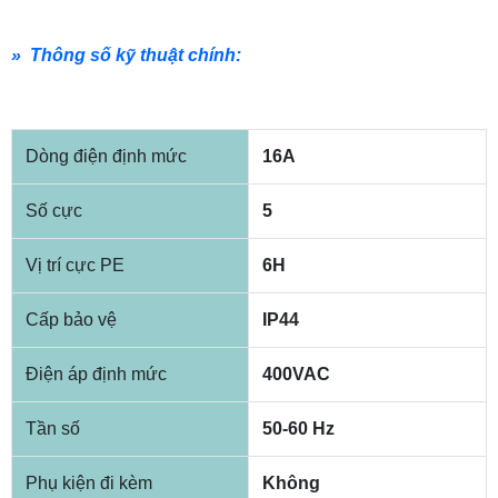
» Thông số kỹ thuật chính:
Dòng điện định mức
16A
Số cực
5
Vị trí cực PE
6H
Cấp bảo vệ
IP44
Điện áp định mức
400VAC
Tần số
50-60 Hz
Phụ kiện đi kèm
Không