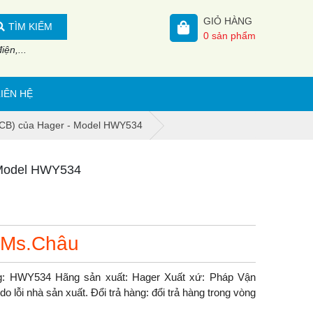
GIỎ HÀNG
TÌM KIẾM
0
sản phẩm
ện,...
LIÊN HỆ
ACB) của Hager - Model HWY534
 Model HWY534
 Ms.Châu
g: HWY534 Hãng sản xuất: Hager Xuất xứ: Pháp Vận
 lỗi nhà sản xuất. Đổi trả hàng: đổi trả hàng trong vòng