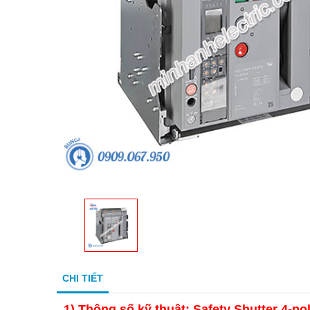
CHI TIẾT
1)
Thông số kỹ thuật: Safety Shutter 4-po