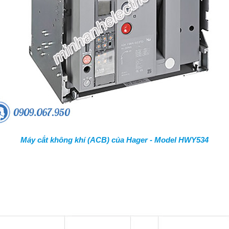
Máy cắt không khí (ACB) của Hager - Model HWY534