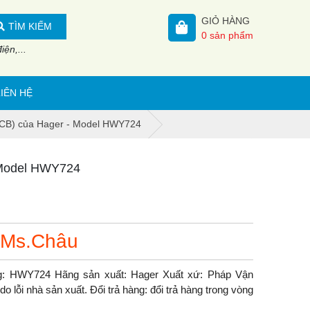
GIỎ HÀNG
TÌM KIẾM
0
sản phẩm
ện,...
LIÊN HỆ
ACB) của Hager - Model HWY724
 Model HWY724
 Ms.Châu
g: HWY724 Hãng sản xuất: Hager Xuất xứ: Pháp Vận
 lỗi nhà sản xuất. Đổi trả hàng: đổi trả hàng trong vòng