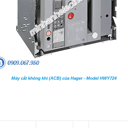
Máy cắt không khí (ACB) của Hager - Model HWY724