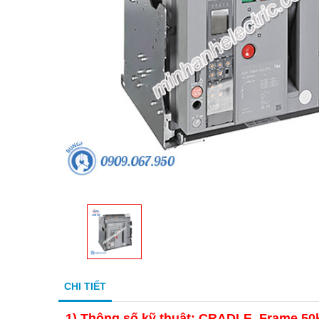
CHI TIẾT
1)
Thông số kỹ thuật: CRADLE Frame 50