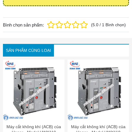
Bình chọn sản phẩm:
(
5.0
/
1
Bình chọn
)
SẢN PHẨM CÙNG LOẠI
Máy cắt không khí (ACB) của
Máy cắt không khí (ACB) của