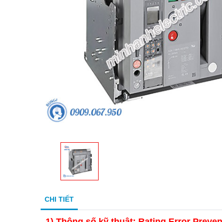
CHI TIẾT
1)
Thông số kỹ thuật: Rating Error Preven