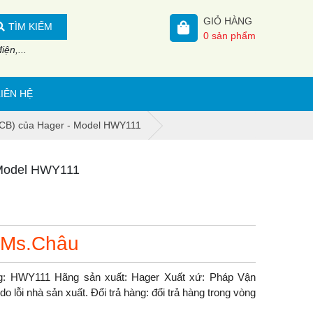
GIỎ HÀNG
TÌM KIẾM
0
sản phẩm
ện,...
LIÊN HỆ
ACB) của Hager - Model HWY111
 Model HWY111
 Ms.Châu
g: HWY111 Hãng sản xuất: Hager Xuất xứ: Pháp Vận
 lỗi nhà sản xuất. Đổi trả hàng: đổi trả hàng trong vòng