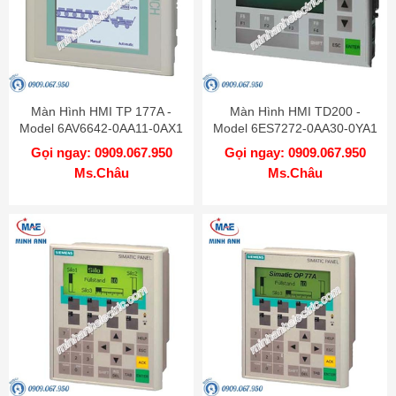
Màn Hình HMI TP 177A -
Màn Hình HMI TD200 -
Model 6AV6642-0AA11-0AX1
Model 6ES7272-0AA30-0YA1
Gọi ngay: 0909.067.950
Gọi ngay: 0909.067.950
Ms.Châu
Ms.Châu