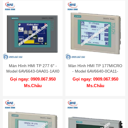
Màn Hình HMI TP 277 6″ -
Màn Hình HMI TP 177MICRO
Model 6AV6643-0AA01-1AX0
- Model 6AV6640-0CA11-
0AX1
Gọi ngay: 0909.067.950
Gọi ngay: 0909.067.950
Ms.Châu
Ms.Châu