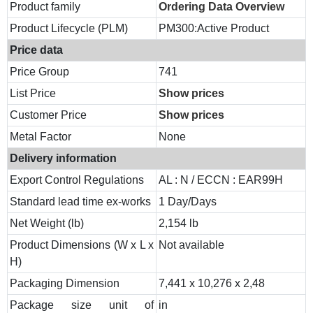
Product family
Ordering Data Overview
Product Lifecycle (PLM)
PM300:Active Product
Price data
Price Group
741
List Price
Show prices
Customer Price
Show prices
Metal Factor
None
Delivery information
Export Control Regulations
AL : N / ECCN : EAR99H
Standard lead time ex-works
1 Day/Days
Net Weight (lb)
2,154 lb
Product Dimensions (W x L x
Not available
H)
Packaging Dimension
7,441 x 10,276 x 2,48
Package size unit of
in