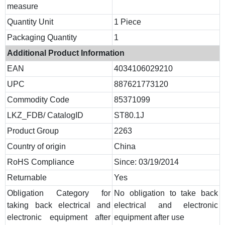
measure
Quantity Unit
1 Piece
Packaging Quantity
1
Additional Product Information
EAN
4034106029210
UPC
887621773120
Commodity Code
85371099
LKZ_FDB/ CatalogID
ST80.1J
Product Group
2263
Country of origin
China
RoHS Compliance
Since: 03/19/2014
Returnable
Yes
Obligation Category for
No obligation to take back
taking back electrical and
electrical and electronic
electronic equipment after
equipment after use