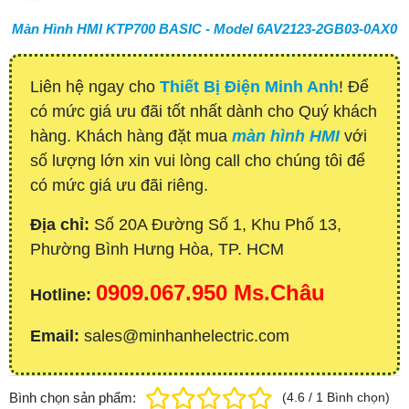
Màn Hình HMI KTP700 BASIC - Model 6AV2123-2GB03-0AX0
Liên hệ ngay cho
Thiết Bị Điện Minh Anh
! Để
có mức giá ưu đãi tốt nhất dành cho Quý khách
hàng. Khách hàng đặt mua
màn hình HMI
với
số lượng lớn xin vui lòng call cho chúng tôi để
có mức giá ưu đãi riêng.
Địa chỉ:
Số 20A Đường Số 1, Khu Phố 13,
Phường Bình Hưng Hòa, TP. HCM
0909.067.950 Ms.Châu
Hotline:
Email:
sales@minhanhelectric.com
Bình chọn sản phẩm:
(
4.6
/
1
Bình chọn
)