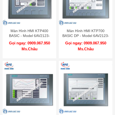
Màn Hình HMI KTP400
Màn Hình HMI KTP700
BASIC - Model 6AV2123-
BASIC DP - Model 6AV2123-
2DB03-0AX0
2GA03-0AX0
Gọi ngay: 0909.067.950
Gọi ngay: 0909.067.950
Ms.Châu
Ms.Châu