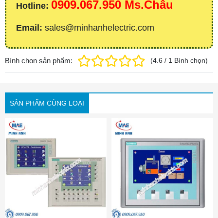
0909.067.950 Ms.Châu
Hotline:
Email:
sales@minhanhelectric.com
Bình chọn sản phẩm:
(
4.6
/
1
Bình chọn
)
SẢN PHẨM CÙNG LOẠI