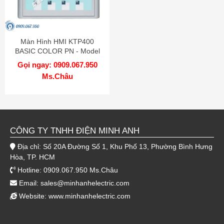
Màn Hình HMI KTP400
BASIC COLOR PN - Model
6AV6647-0AK11-3AX0
Gọi ngay: 0909.067.950
Ms.Châu
CÔNG TY TNHH ĐIỆN MINH ANH
Địa chỉ: Số 20A Đường Số 1, Khu Phố 13, Phường Bình Hưng
Hòa, TP. HCM
Hotline: 0909.067.950 Ms.Châu
Email:
sales@minhanhelectric.com
Website:
www.minhanhelectric.com