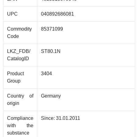
UPC
040892686081
Commodity
85371099
Code
LKZ_FDB/
ST80.1N
CatalogID
Product
3404
Group
Country of
Germany
origin
Compliance
Since: 31.01.2011
with the
substance