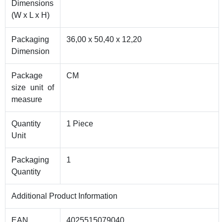
Dimensions
(W x L x H)
Packaging
36,00 x 50,40 x 12,20
Dimension
Package
CM
size unit of
measure
Quantity
1 Piece
Unit
Packaging
1
Quantity
Additional Product Information
EAN
4025515079040