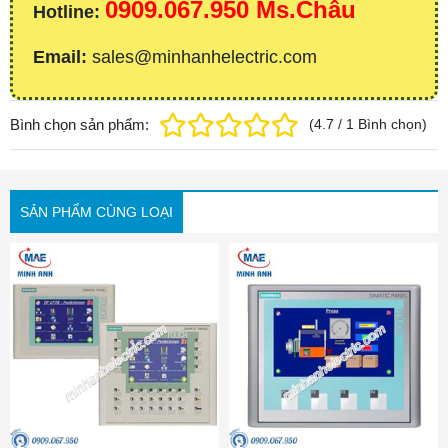
0909.067.950 Ms.Châu
Hotline:
Email:
sales@minhanhelectric.com
Bình chọn sản phẩm:
(
4.7
/
1
Bình chọn
)
SẢN PHẨM CÙNG LOẠI