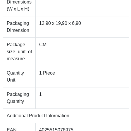
Dimensions
(W x L x H)
Packaging
12,90 x 19,90 x 6,90
Dimension
Package
CM
size unit of
measure
Quantity
1 Piece
Unit
Packaging
1
Quantity
Additional Product Information
EAN
4025515078975