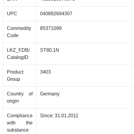
UPC
040892694307
Commodity
85371099
Code
LKZ_FDB/
ST80.1N
CatalogID
Product
3403
Group
Country of
Germany
origin
Compliance
Since: 31.01.2011
with the
substance