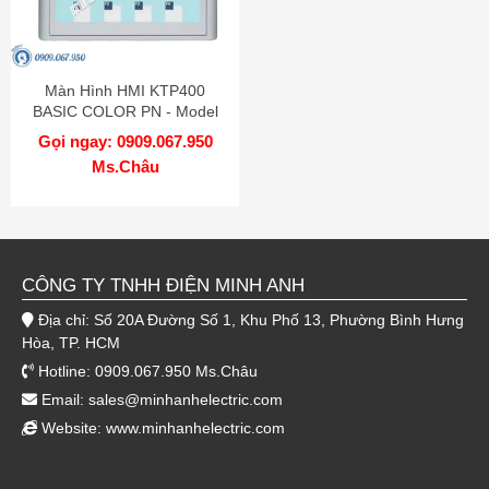
Màn Hình HMI KTP400
BASIC COLOR PN - Model
6AV6647-0AK11-3AX0
Gọi ngay: 0909.067.950
Ms.Châu
CÔNG TY TNHH ĐIỆN MINH ANH
Địa chỉ: Số 20A Đường Số 1, Khu Phố 13, Phường Bình Hưng
Hòa, TP. HCM
Hotline: 0909.067.950 Ms.Châu
Email:
sales@minhanhelectric.com
Website:
www.minhanhelectric.com