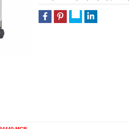
9F34440-MCB