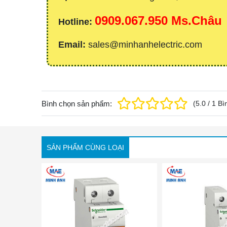
0909.067.950 Ms.Châu
Hotline:
Email:
sales@minhanhelectric.com
Bình chọn sản phẩm:
(
5.0
/
1
Bì
SẢN PHẨM CÙNG LOẠI