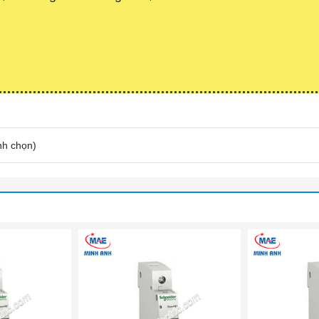
nh chọn
)