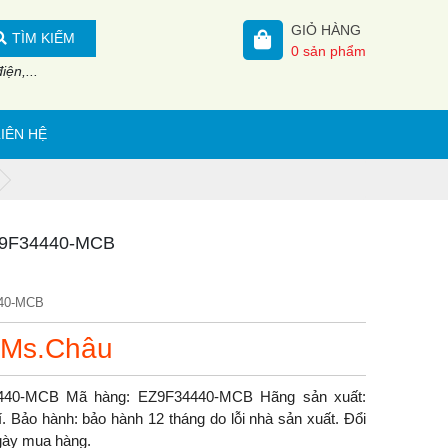
GIỎ HÀNG
TÌM KIẾM
0
sản phẩm
ện,...
LIÊN HỆ
 EZ9F34440-MCB
40-MCB
 Ms.Châu
34440-MCB Mã hàng: EZ9F34440-MCB Hãng sản xuất:
 Bảo hành: bảo hành 12 tháng do lỗi nhà sản xuất. Đổi
ngày mua hàng.