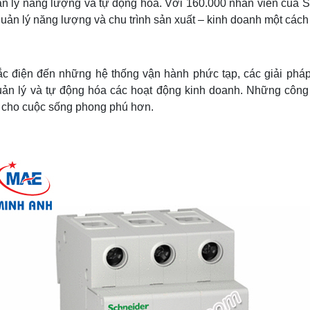
uản lý năng lượng và tự động hóa. Với 160.000 nhân viên của Sc
ản lý năng lượng và chu trình sản xuất – kinh doanh một cách a
c điện đến những hệ thống vận hành phức tạp, các giải phá
uản lý và tự động hóa các hoạt động kinh doanh. Những công n
m cho cuộc sống phong phú hơn.