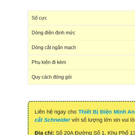
Số cực
Dòng điện định mức
Dòng cắt ngắn mạch
Phụ kiện đi kèm
Quy cách đóng gói
Liên hệ ngay cho
Thiết Bị Điện Minh A
cắt Schneider
với số lượng lớn xin vui l
Địa chỉ:
Số 20A Đường Số 1, Khu Phố 1