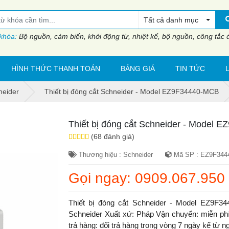
Tất cả danh mục
 khóa:
Bộ nguồn, cảm biến, khởi động từ, nhiệt kế, bộ nguồn, công tắc đi
HÌNH THỨC THANH TOÁN
BẢNG GIÁ
TIN TỨC
neider
Thiết bị đóng cắt Schneider - Model EZ9F34440-MCB
Thiết bị đóng cắt Schneider - Model
(68 đánh giá)
Thương hiệu : Schneider
Mã SP : EZ9F344
Gọi ngay: 0909.067.950
Thiết bị đóng cắt Schneider - Model EZ9F
Schneider Xuất xứ: Pháp Vận chuyển: miễn phí.
trả hàng: đổi trả hàng trong vòng 7 ngày kể từ 