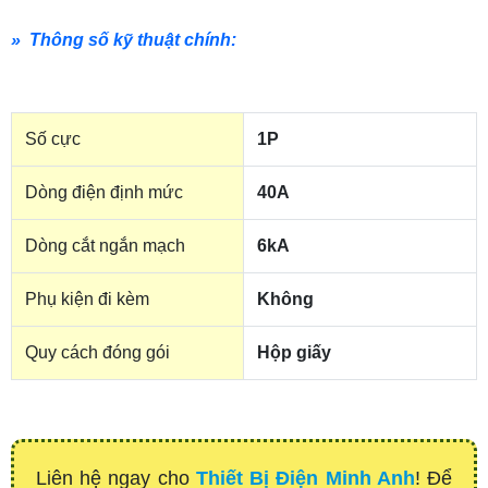
» Thông số kỹ thuật chính:
Số cực
1P
Dòng điện định mức
40A
Dòng cắt ngắn mạch
6kA
Phụ kiện đi kèm
Không
Quy cách đóng gói
Hộp giấy
Liên hệ ngay cho
Thiết Bị Điện Minh Anh
! Để