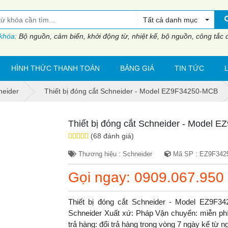
Tất cả danh mục
 khóa:
Bộ nguồn, cảm biến, khởi động từ, nhiệt kế, bộ nguồn, công tắc đi
HÌNH THỨC THANH TOÁN
BẢNG GIÁ
TIN TỨC
neider
Thiết bị đóng cắt Schneider - Model EZ9F34250-MCB
Thiết bị đóng cắt Schneider - Model
(68 đánh giá)
Thương hiệu : Schneider
Mã SP : EZ9F342
Gọi ngay: 0909.067.950
Thiết bị đóng cắt Schneider - Model EZ9F
Schneider Xuất xứ: Pháp Vận chuyển: miễn phí.
trả hàng: đổi trả hàng trong vòng 7 ngày kể từ 