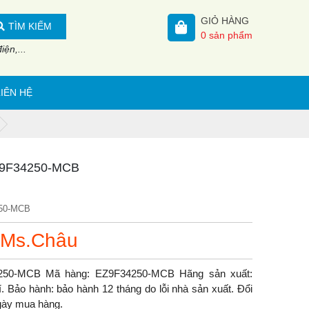
GIỎ HÀNG
TÌM KIẾM
0
sản phẩm
ện,...
LIÊN HỆ
 EZ9F34250-MCB
50-MCB
 Ms.Châu
34250-MCB Mã hàng: EZ9F34250-MCB Hãng sản xuất:
 Bảo hành: bảo hành 12 tháng do lỗi nhà sản xuất. Đổi
ngày mua hàng.