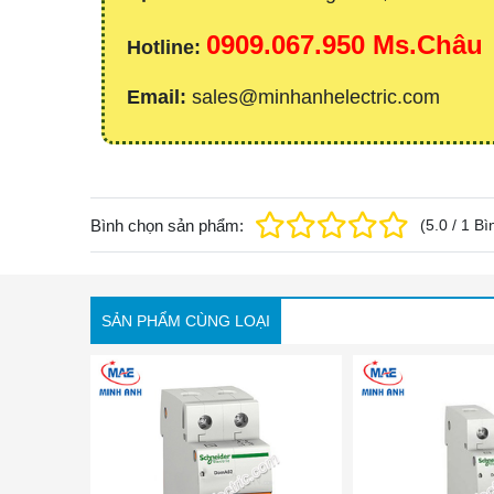
0909.067.950 Ms.Châu
Hotline:
Email:
sales@minhanhelectric.com
Bình chọn sản phẩm:
(
5.0
/
1
Bì
SẢN PHẨM CÙNG LOẠI