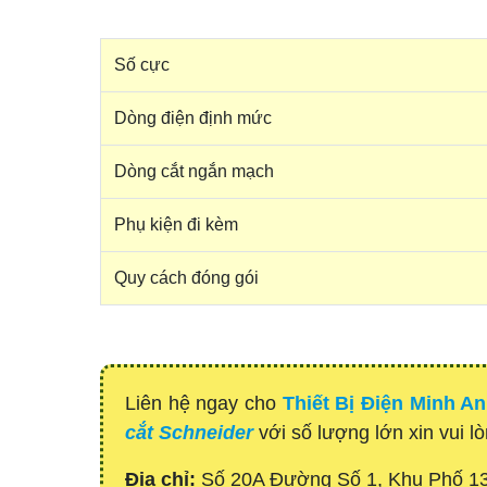
Số cực
Dòng điện định mức
Dòng cắt ngắn mạch
Phụ kiện đi kèm
Quy cách đóng gói
Liên hệ ngay cho
Thiết Bị Điện Minh A
cắt Schneider
với số lượng lớn xin vui l
Địa chỉ:
Số 20A Đường Số 1, Khu Phố 1