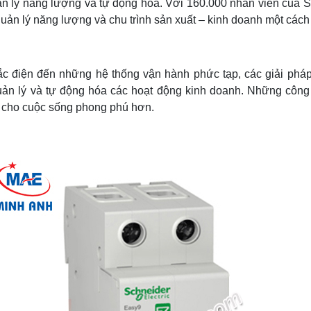
uản lý năng lượng và tự động hóa. Với 160.000 nhân viên của Sc
ản lý năng lượng và chu trình sản xuất – kinh doanh một cách a
c điện đến những hệ thống vận hành phức tạp, các giải phá
uản lý và tự động hóa các hoạt động kinh doanh. Những công n
m cho cuộc sống phong phú hơn.