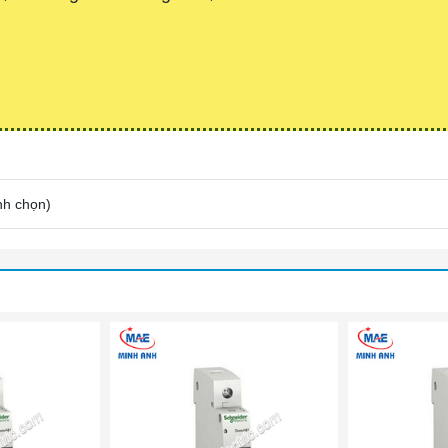
nh chọn
)