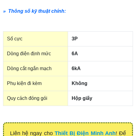
» Thông số kỹ thuật chính:
Số cực
3P
Dòng điện định mức
6A
Dòng cắt ngắn mạch
6kA
Phụ kiện đi kèm
Không
Quy cách đóng gói
Hộp giấy
Liên hệ ngay cho
Thiết Bị Điện Minh Anh
! Để