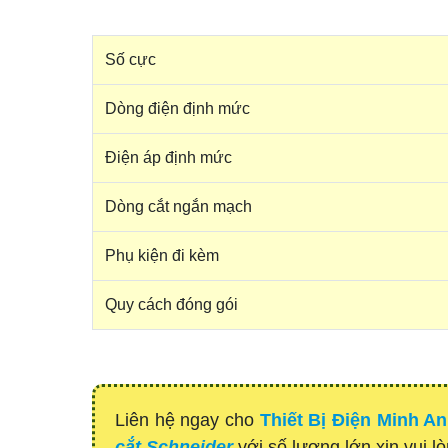
Số cực
Dòng điện định mức
Điện áp định mức
Dòng cắt ngắn mạch
Phụ kiện đi kèm
Quy cách đóng gói
Liên hệ ngay cho
Thiết Bị Điện Minh A
cắt Schneider
với số lượng lớn xin vui l