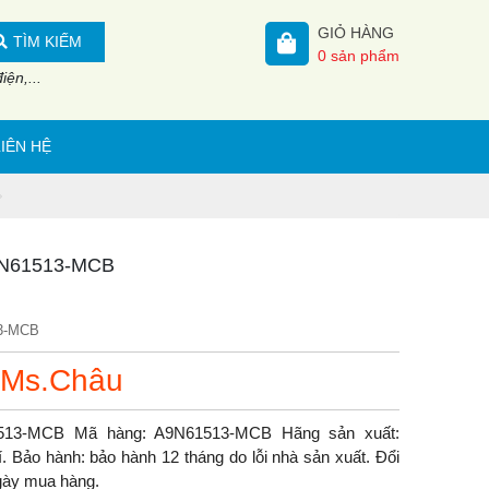
GIỎ HÀNG
TÌM KIẾM
0
sản phẩm
ện,...
LIÊN HỆ
 A9N61513-MCB
3-MCB
 Ms.Châu
61513-MCB Mã hàng: A9N61513-MCB Hãng sản xuất:
 Bảo hành: bảo hành 12 tháng do lỗi nhà sản xuất. Đổi
ngày mua hàng.