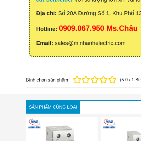
Địa chỉ:
Số 20A Đường Số 1, Khu Phố 1
0909.067.950 Ms.Châu
Hotline:
Email:
sales@minhanhelectric.com
Bình chọn sản phẩm:
(
5.0
/
1
Bì
SẢN PHẨM CÙNG LOẠI