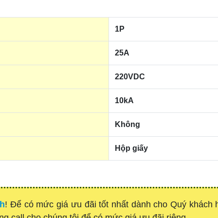
1P
25A
220VDC
10kA
Không
Hộp giấy
nh
! Để có mức giá ưu đãi tốt nhất dành cho Quý khách
òng call cho chúng tôi để có mức giá ưu đãi riêng.