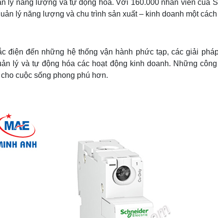
uản lý năng lượng và tự động hóa. Với 160.000 nhân viên của Sc
ản lý năng lượng và chu trình sản xuất – kinh doanh một cách a
c điện đến những hệ thống vận hành phức tạp, các giải phá
uản lý và tự động hóa các hoạt động kinh doanh. Những công n
m cho cuộc sống phong phú hơn.