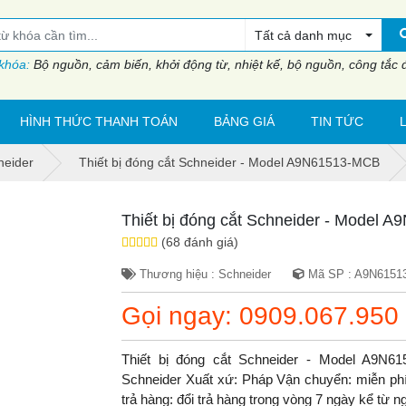
Tất cả danh mục
 khóa:
Bộ nguồn, cảm biến, khởi động từ, nhiệt kế, bộ nguồn, công tắc đi
HÌNH THỨC THANH TOÁN
BẢNG GIÁ
TIN TỨC
neider
Thiết bị đóng cắt Schneider - Model A9N61513-MCB
Thiết bị đóng cắt Schneider - Model
(68 đánh giá)
Thương hiệu : Schneider
Mã SP : A9N6151
Gọi ngay: 0909.067.950
Thiết bị đóng cắt Schneider - Model A9N
Schneider Xuất xứ: Pháp Vận chuyển: miễn phí.
trả hàng: đổi trả hàng trong vòng 7 ngày kể từ 