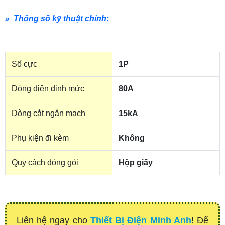
» Thông số kỹ thuật chính:
Số cực
1P
Dòng điện định mức
80A
Dòng cắt ngắn mạch
15kA
Phụ kiện đi kèm
Không
Quy cách đóng gói
Hộp giấy
Liên hệ ngay cho
Thiết Bị Điện Minh Anh
! Để