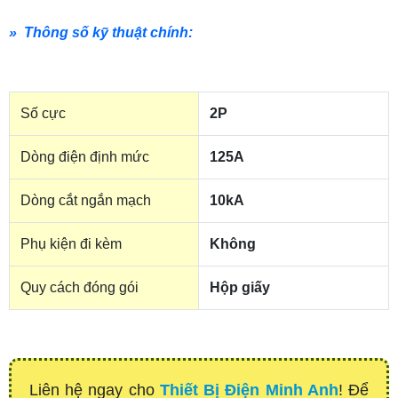
» Thông số kỹ thuật chính:
Số cực
2P
Dòng điện định mức
125A
Dòng cắt ngắn mạch
10kA
Phụ kiện đi kèm
Không
Quy cách đóng gói
Hộp giấy
Liên hệ ngay cho
Thiết Bị Điện Minh Anh
! Để