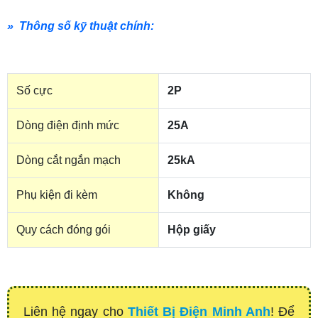
» Thông số kỹ thuật chính:
Số cực
2P
Dòng điện định mức
25A
Dòng cắt ngắn mạch
25kA
Phụ kiện đi kèm
Không
Quy cách đóng gói
Hộp giấy
Liên hệ ngay cho
Thiết Bị Điện Minh Anh
! Để